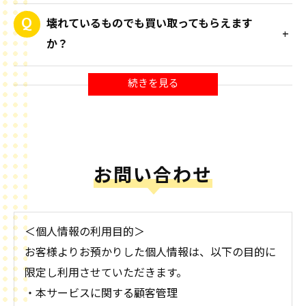
顔せずに対応してくれました。
壊れているものでも買い取ってもらえます
大変助かりました。
か？
急な依頼でも / 北九州市若松区
当日電話して急な依頼でも快く対応してくれて、不用品
も一気に片付いて大変助かりました！
またなにかあったらお願いします。
お問い合わせ
引っ越しの不用品 / 北九州市門司区
引っ越しのために整理をしていたら出てきた不用品を買
＜個人情報の利用目的＞
い取ってもらいました。
お客様よりお預かりした個人情報は、以下の目的に
暑い中、来てくれてニコニコ対応してくれて対応のいい
スタッフの方でした！
限定し利用させていただきます。
・本サービスに関する顧客管理