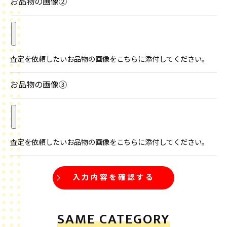
お品物の画像②
きにつきましては、お電話でお問合せ下さい。
売れないと思っていた / 北九州市小倉南区
引っ越しの不用品買取をお願いしました！
対応いただいた方もとても親切で良かったです！
売れないと思っていた物も引き取っていただき非常に助
かりました。
また機会があればよろしくお願いします！
お品物の画像③
重い家具など / 北九州市小倉北区
訪問から金額提示まで丁寧に行ってもらいました。
数が多く重い家具もあったのでなかなか売りに出せませ
んでしたが、やっと手放すことが出来て嬉しいです。
また機会があればお願いします！
SAME CATEGORY
2度目の利用です / 北九州市小倉北区