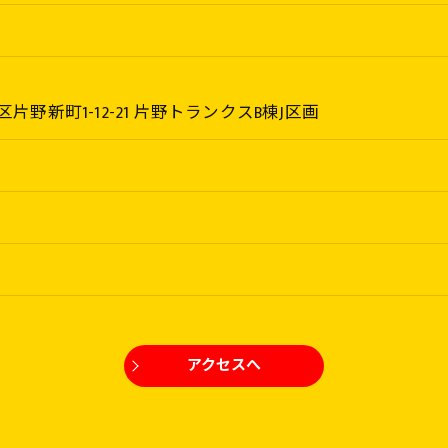
野新町1-12-21 片野トランクスB棟J区画
アクセスへ